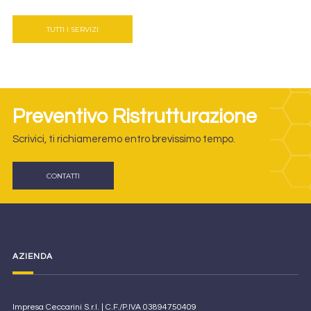
TUTTI I SERVIZI
Preventivo Ristrutturazione
Scrivici, ti richiameremo entro brevissimo tempo.
CONTATTI
AZIENDA
Impresa Ceccarini S.r.l. | C.F./P.IVA 03894750409