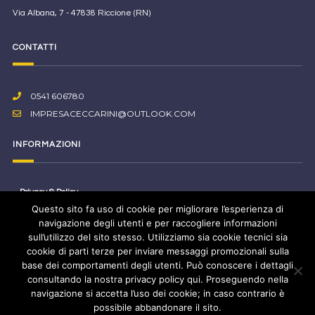
Via Albana, 7 - 47838 Riccione (RN)
CONTATTI
0541 606780
IMPRESACECCARINI@OUTLOOK.COM
INFORMAZIONI
Privacy & Policy
Questo sito fa uso di cookie per migliorare l’esperienza di
Normativa sui Cookie
navigazione degli utenti e per raccogliere informazioni
sull’utilizzo del sito stesso. Utilizziamo sia cookie tecnici sia
cookie di parti terze per inviare messaggi promozionali sulla
base dei comportamenti degli utenti. Può conoscere i dettagli
consultando la nostra privacy policy qui. Proseguendo nella
Copyright © 2017
Graficamente Studio
All Rights Reserved
navigazione si accetta l’uso dei cookie; in caso contrario è
possibile abbandonare il sito.